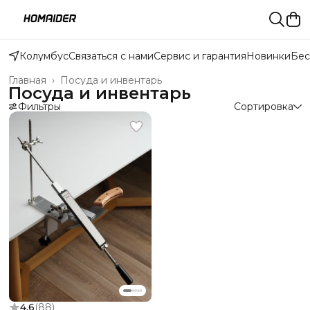
Колумбус
Связаться с нами
Сервис и гарантия
Новинки
Бес
Главная
›
Посуда и инвентарь
Посуда и инвентарь
Фильтры
Сортировка
4.6
(
88
)