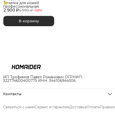
Точилка для ножей
профессиональная
2 900 ₽
6 990 ₽
−
59
%
В корзину
ИП Трофимов Павел Романович ОГРНИП:
322774600400775 ИНН: 344106944306
Контакты
Адрес
г. Долгопрудный, ул. Южная 1с18
Связаться с нами
Сервис и гарантия
Доставка
Оплата
Правила
Режим работы
Пн-Пт с 10 до 19