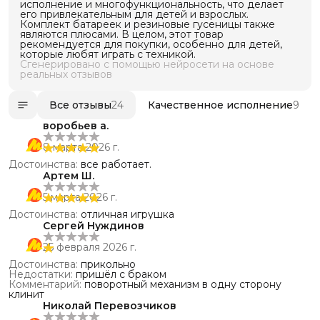
исполнение и многофункциональность, что делает
его привлекательным для детей и взрослых.
Комплект батареек и резиновые гусеницы также
являются плюсами. В целом, этот товар
рекомендуется для покупки, особенно для детей,
которые любят играть с техникой.
Сгенерировано с помощью нейросети на основе
реальных отзывов
Все отзывы
24
Качественное исполнение
9
воробьев а.
8 марта 2026 г.
Достоинства
:
все работает.
Артем Ш.
5 марта 2026 г.
Достоинства
:
отличная игрушка
Сергей Нуждинов
25 февраля 2026 г.
Достоинства
:
прикольно
Недостатки
:
пришёл с браком
Комментарий
:
поворотный механизм в одну сторону
клинит
Николай Перевозчиков