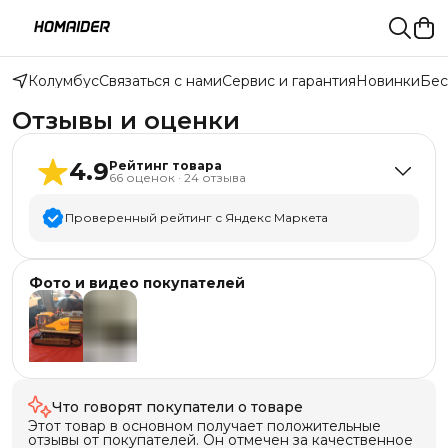
Колумбус
Связаться с нами
Сервис и гарантия
Новинки
Бес
Отзывы и оценки
4.9
Рейтинг товара
66
оценок
·
24
отзыва
Проверенный рейтинг с Яндекс Маркета
5
звёзд
60
Фото и видео покупателей
4
звезды
5
3
звезды
0
2
звезды
0
1
звезда
1
+
2
Что говорят покупатели о товаре
Этот товар в основном получает положительные
отзывы от покупателей. Он отмечен за качественное