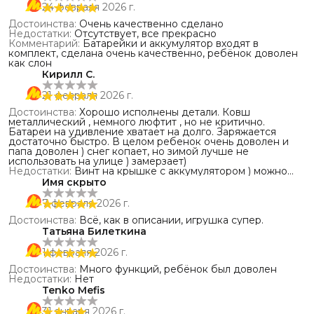
24 февраля 2026 г.
Достоинства
:
Очень качественно сделано
Недостатки
:
Отсутствует, все прекрасно
Комментарий
:
Батарейки и аккумулятор входят в
комплект, сделана очень качественно, ребёнок доволен
как слон
Кирилл С.
21 февраля 2026 г.
Достоинства
:
Хорошо исполнены детали. Ковш
металлический , немного люфтит , но не критично.
Батареи на удивление хватает на долго. Заряжается
достаточно быстро. В целом ребенок очень доволен и
папа доволен ) снег копает, но зимой лучше не
использовать на улице ) замерзает)
Недостатки
:
Винт на крышке с аккумулятором ) можно
конечно его убрать и оставить только защелку.
Имя скрыто
Комментарий
:
Отличный экскаватор. Заказал подобных
еще бульдозеров два , самосвал карьерный )
7 февраля 2026 г.
Достоинства
:
Всё, как в описании, игрушка супер.
Татьяна Билеткина
1 февраля 2026 г.
Достоинства
:
Много функций, ребёнок был доволен
Недостатки
:
Нет
Tenko Mefis
31 января 2026 г.