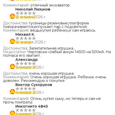
Комментарий
:
отличный экскаватор
Николай Лизунов
12 января 2026 г.
Достоинства
:
гусеницы резиновые,платформа
поворачивается,испускает пар с подсветкой.
Комментарий
:
вещь,купил ребёнку,и сам играюсь.
Михаил К.
10 января 2026 г.
Достоинства
:
Залипательная игрушка..
Недостатки
:
Чертовски слабый аккум 14500 на 500мА. На
полчаса его хватает.
Александр
7 января 2026 г.
Достоинства
:
очень хорошая игрушка
Комментарий
:
Очень хорошая игрушка. Ребенок очень
доволен. Рекомендую к покупке.
Виктор Сухоруков
4 января 2026 г.
Комментарий
:
Огонь, купил сыну, но теперь и сам не
прочь поиграть)
Инкогнито 4845
4 января 2026 г.