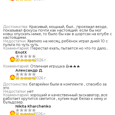
Достоинства
:
Красивый, мощный, был... проезжал везде,
показывал фокусы почти как настоящий. если бы мог
ковш опускать ниже, то было бы как в шортсах на ютубе с
настоящими.
Недостатки
:
Хватило на месяц, ребёнок играл дней 10 с
пульта по чуть чуть.
Комментарий
:
Перестал ехать, пытается но что-то дало
сбой, вероятно мощность мотора упала. Заряжен на фул,
EnotX
по любой поверхности не едет.
29 января 2026 г.
Комментарий
:
Отличная игрушка 👍🔥🔥🔥
Александр Д.
18 января 2026 г.
Достоинства
:
батарейки были в комплекте , спасибо за
это
Недостатки
:
нет
Комментарий
:
хороший и качественный экскаватор, все
работает крутится светится , купим ещё белаз к нему и
бульдозер.
Nikita Kharchenko
12 января 2026 г.