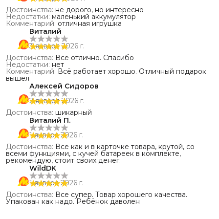
Достоинства
:
не дорого, но интересно
Недостатки
:
маленький аккумулятор
Комментарий
:
отличная игрушка
Виталий
3 января 2026 г.
Достоинства
:
Всё отлично. Спасибо
Недостатки
:
нет
Комментарий
:
Всё работает хорошо. Отличный подарок
вышел
Алексей Сидоров
2 января 2026 г.
Достоинства
:
шикарный
Виталий П.
1 января 2026 г.
Достоинства
:
Все как и в карточке товара, крутой, со
всеми функциями, с кучей батареек в комплекте,
рекомендую, стоит своих денег.
WildDK
1 января 2026 г.
Достоинства
:
Все супер. Товар хорошего качества.
Упакован как надо. Ребёнок даволен