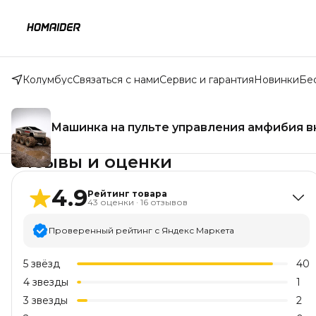
Колумбус
Связаться с нами
Сервис и гарантия
Новинки
Бе
Машинка на пульте управления амфибия 
Отзывы и оценки
4.9
Рейтинг товара
43
оценки
·
16
отзывов
Проверенный рейтинг с Яндекс Маркета
5
звёзд
40
4
звезды
1
3
звезды
2