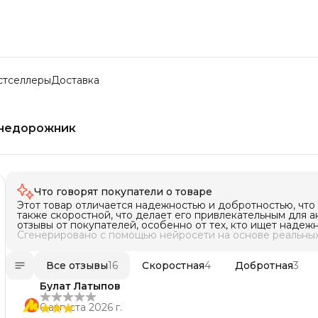
стселлеры
Доставка
внедорожник
Что говорят покупатели о товаре
Этот товар отличается надежностью и добротностью, чт
также скоростной, что делает его привлекательным для а
отзывы от покупателей, особенно от тех, кто ищет надеж
Сгенерировано с помощью нейросети на основе реальных
Все отзывы
16
Скоростная
4
Добротная
3
Булат Латыпов
6 августа 2026 г.