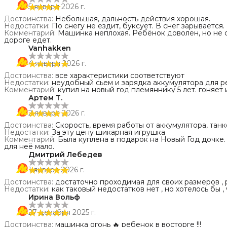
5 января 2026 г.
Достоинства
:
Небольшая, дальность действия хорошая.
Недостатки
:
По снегу не ездит, буксует. В снег зарывается.
Комментарий
:
Машинка неплохая. Ребёнок доволен, но не со
дороге едет.
Vanhakken
4 января 2026 г.
Достоинства
:
все характеристики соответствуют
Недостатки
:
неудобный сьем и зарядка аккумулятора для р
Комментарий
:
купил на новый год племяннику 5 лет. гоняет 
Артем Т.
2 января 2026 г.
Достоинства
:
Скорость, время работы от аккумулятора, танк
Недостатки
:
За эту цену шикарная игрушка
Комментарий
:
Была куплена в подарок на Новый Год дочке.
для неё мало.
Дмитрий Лебедев
1 января 2026 г.
Достоинства
:
достаточно проходимая для своих размеров , 
Недостатки
:
как таковый недостатков нет , но хотелось бы , 
Ирина Вольф
27 декабря 2025 г.
Достоинства
:
машинка огонь 🔥 ребенок в восторге !!!