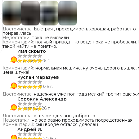
Достоинства
:
Быстрая , проходимость хорошая, работает от 
понравилась
Недостатки
:
пока не выявили
Комментарий
:
полный привод , по воде пока не пробовали. После восьми месяцев , полностью сдох аккумулятор, где
такой найти не понятно.
Имя скрыто
31 июля 2026 г.
Комментарий
:
нормальная машина, ну очень дорого вышла, мы
цена штука!
Руслан Маразуев
4 апреля 2026 г.
Достоинства
:
надежная уже пол года мелкий трепит еще ж
Сорокин Александр
8 марта 2026 г.
Достоинства
:
в целом сделано добротно
Недостатки
:
но все равно проходимость посредственная
Комментарий
:
сын вроде остался доволен
Андрей И.
12 февраля 2026 г.