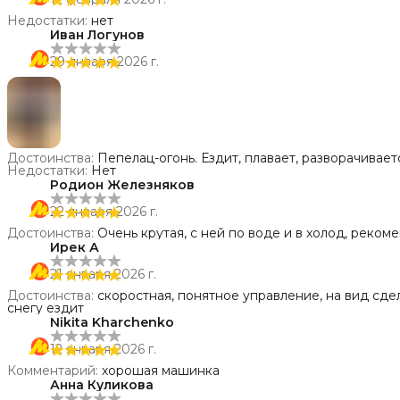
Недостатки
:
нет
Иван Логунов
29 января 2026 г.
Достоинства
:
Пепелац-огонь. Ездит, плава
Недостатки
:
Нет
Родион Железняков
22 января 2026 г.
Достоинства
:
Очень крутая, с ней по воде и в холод, реком
Ирек А
21 января 2026 г.
Достоинства
:
скоростная, понятное управление, на вид сде
снегу ездит
Nikita Kharchenko
12 января 2026 г.
Комментарий
:
хорошая машинка
Анна Куликова