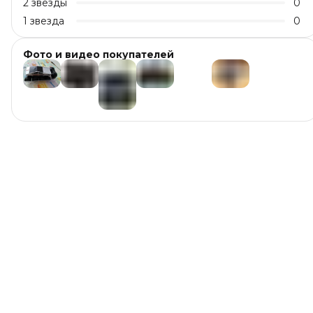
2
звезды
0
1
звезда
0
Фото и видео покупателей
+
5