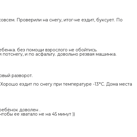
всем. Проверили на снегу, итог-не ездит, буксует. По
ебенка. без помощи взрослого не обойтись.
и потснегу, и по асфальту. довольно резвая машинка.
овый разворот.
 Хорошо ездит по снегу при температуре -13°С. Дома места
ребёнок доволен .
чтобы ее хватало не на 45 минут ))