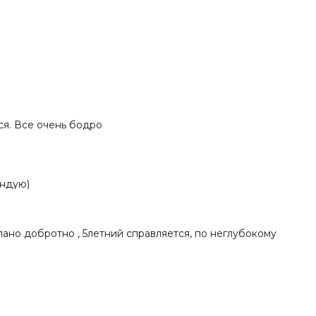
ет, разворачивается. Все очень бодро
ендую)
лано добротно , 5летний справляется, по неглубокому