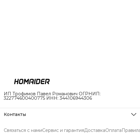
ИП Трофимов Павел Романович ОГРНИП:
322774600400775 ИНН: 344106944306
Контакты
Адрес
г. Долгопрудный, ул. Южная 1с18
Связаться с нами
Сервис и гарантия
Доставка
Оплата
Правила
Режим работы
Пн-Пт с 10 до 19