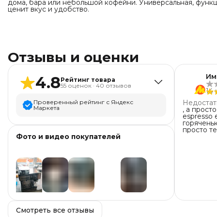
дома, бара или небольшой кофейни. Универсальная, функц
ценит вкус и удобство.
Отзывы и оценки
Им
4.8
Рейтинг товара
55
оценок
·
40
отзывов
14 
Проверенный рейтинг с Яндекс
Недостат
Маркета
, а просто
espresso
горяченьк
5
звёзд
51
просто теп
Фото и видео покупателей
4
звезды
0
3
звезды
2
2
звезды
1
1
звезда
1
+
37
Смотреть все отзывы