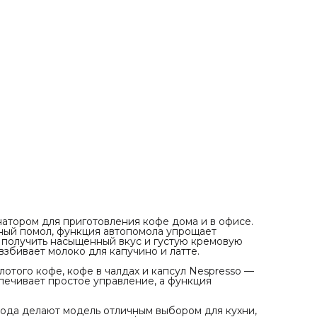
раскрыть аромат напитка.
Рожковая конструкция, современный дизайн и простот
ухода делают модель отличным выбором для кухни, дом
бара или небольшой кофейни. Универсальная,
функциональная и надежная кофемашина для тех, кто
ценит вкус и удобство.
атором для приготовления кофе дома и в офисе.
ый помол, функция автопомола упрощает
т получить насыщенный вкус и густую кремовую
збивает молоко для капучино и латте.
отого кофе, кофе в чалдах и капсул Nespresso —
печивает простое управление, а функция
хода делают модель отличным выбором для кухни,