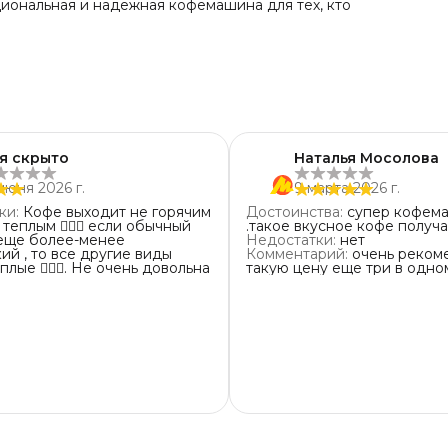
иональная и надежная кофемашина для тех, кто
я скрыто
Наталья Мосолова
июня 2026 г.
9 марта 2026 г.
ки
:
Кофе выходит не горячим
Достоинства
:
супер кофем
 теплым 🤷🏻‍♀️ если обычный
.такое вкусное кофе получа
 еще более-менее
Недостатки
:
нет
ий , то все другие виды
Комментарий
:
очень реком
лые 🤦🏻‍♀️. Не очень довольна
такую цену еще три в одно