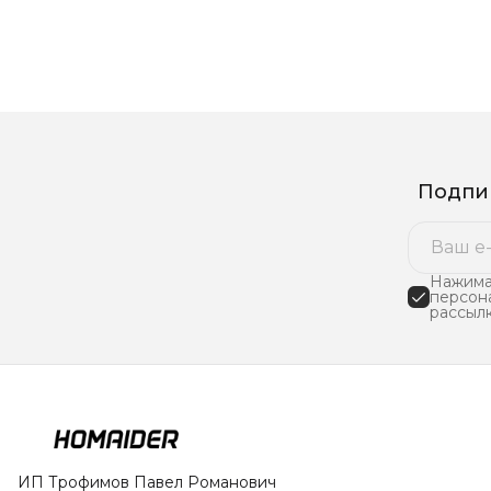
Подпиш
Нажимая
персон
рассыл
ИП Трофимов Павел Романович