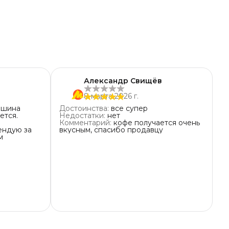
Александр Свищёв
8 марта 2026 г.
ашина
Достоинства
:
все супер
ется.
Недостатки
:
нет
Комментарий
:
кофе получается очень
ендую за
вкусным, спасибо продавцу
м