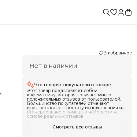
В избранное
Нет в наличии
Что говорят покупатели о товаре
Этот товар представляет собой
.
кофемашину, которая получает много
положительных отзывов от пользователей.
Большинство покупателей отмечают
яют
вкусность кофе, простоту использования и
компактность этой машины. Кроме того, они
Сгенерировано с помощью нейросети на
высоко оценивают функцию авто-
основе реальных отзывов
капучинатора. В общем и целом, этот товар
подходит для тех, кому важно удобство и
Смотреть все отзывы
обно
качество приготовленного кофе.
вает
гает