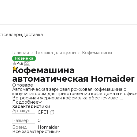
стселлеры
Доставка
Главная
›
Техника для кухни
›
Кофемашины
Новинка
4.8
(
55
)
Кофемашина
автоматическая Homaider
О товаре
Автоматическая зерновая рожковая кофемашина с
капучинатором для приготовления кофе дома и в офисе
Встроенная жерновая кофемолка обеспечивает
равномерный помол, функция автопомола упрощает
Подробнее
процесс, а мощность 1250 Вт и давление 20 Бар позвол
Характеристики
получить насыщенный вкус и густую кремовую пенку.
Артикул
CFE1
Автоматический капучинатор с подогревом быстро
взбивает молоко для капучино и латте.
Размер
0
Поддерживает приготовление напитков из зернового и
Бренд
Homaider
молотого кофе, кофе в чалдах и капсул Nespresso — уд
Все характеристики
для разных предпочтений. Сенсорная панель обеспечи
простое управление, а функция подогрева чашек помо