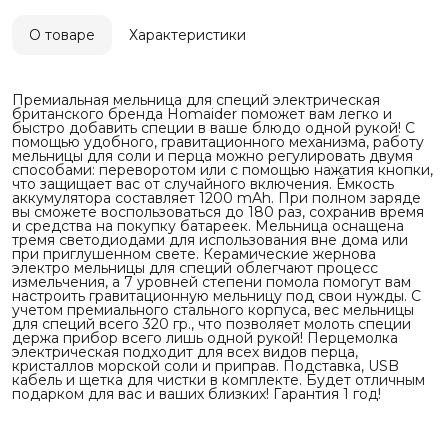
О товаре
Характеристики
Премиальная мельница для специй электрическая
британского бренда Homaider поможет вам легко и
быстро добавить специи в ваше блюдо одной рукой! С
помощью удобного, гравитационного механизма, работу
мельницы для соли и перца можно регулировать двумя
способами: переворотом или с помощью нажатия кнопки,
что защищает вас от случайного включения. Ёмкость
аккумулятора составляет 1200 mAh. При полном заряде
вы сможете воспользоваться до 180 раз, сохранив время
и средства на покупку батареек. Мельница оснащена
тремя светодиодами для использования вне дома или
при приглушенном свете. Керамические жернова
электро мельницы для специй облегчают процесс
измельчения, а 7 уровней степени помола помогут вам
настроить гравитационную мельницу под свои нужды. С
учетом премиального стального корпуса, вес мельницы
для специй всего 320 гр., что позволяет молоть специи
держа прибор всего лишь одной рукой! Перцемолка
электрическая подходит для всех видов перца,
кристаллов морской соли и приправ. Подставка, USB
кабель и щетка для чистки в комплекте. Будет отличным
подарком для вас и ваших близких! Гарантия 1 год!