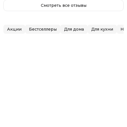
Смотреть все отзывы
Акции
Бестселлеры
Для дома
Для кухни
Но