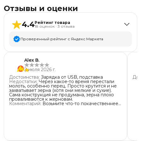
Отзывы и оценки
4.4
Рейтинг товара
18
оценок
·
3
отзыва
Проверенный рейтинг с Яндекс Маркета
5
звёзд
13
Alex B.
4
звезды
3
2 июля 2026 г.
3
звезды
0
Достоинства
:
Зарядка от USB, подставка
Дос
2
звезды
0
Недостатки
:
Через какое-то время перестали
молоть, особенно перец. Просто крутится и не
1
звезда
2
захватывает зерна (хотя они мелкие и сухие).
Сама конструкция не продумана, зерна плохо
проваливаются к жерновам.
Комментарий
:
Возьмите что-то покачественнее,
если вам важны ваши нервы.