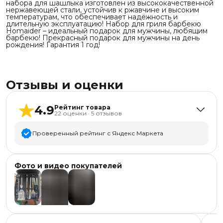
набора для шашлыка изготовлен из высококачественной
нержавеющей стали, устойчив к ржавчине и высоким
температурам, что обеспечивает надёжность и
длительную эксплуатацию! Набор для гриля барбекю
Homaider – идеальный подарок для мужчины, любящим
барбекю! Прекрасный подарок для мужчины на день
рождения! Гарантия 1 год!
Отзывы и оценки
4.9
Рейтинг товара
22
оценки
·
5
отзывов
Проверенный рейтинг с Яндекс Маркета
5
звёзд
20
Фото и видео покупателей
4
звезды
1
3
звезды
1
2
звезды
0
+
2
1
звезда
0