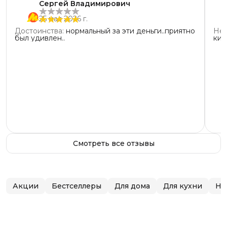
Сергей Владимирович
25 мая 2026 г.
Достоинства
:
нормальный за эти деньги..приятно
Нед
был удивлен..
кис
Смотреть все отзывы
Акции
Бестселлеры
Для дома
Для кухни
Но