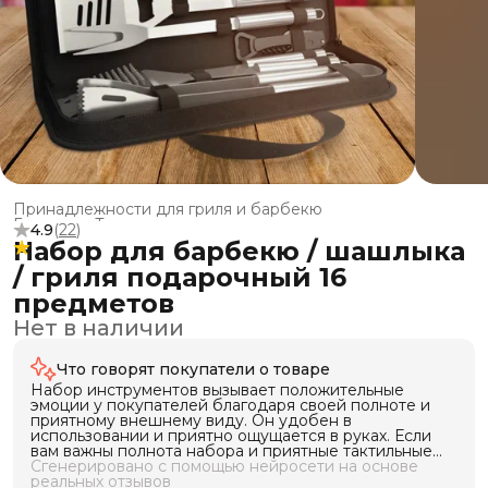
Принадлежности для гриля и барбекю
Главная
›
Товары для отдыха и кемпинга
›
4.9
(
22
)
Набор для барбекю / шашлыка
/ гриля подарочный 16
предметов
Нет в наличии
Что говорят покупатели о товаре
Набор инструментов вызывает положительные
эмоции у покупателей благодаря своей полноте и
приятному внешнему виду. Он удобен в
использовании и приятно ощущается в руках. Если
вам важны полнота набора и приятные тактильные
ощущения, данный товар может подойти для вас.
Сгенерировано с помощью нейросети на основе
реальных отзывов