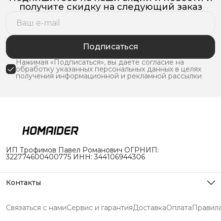
получите скидку на следующий заказ
Подписаться
Нажимая «Подписаться», вы даете согласие на
обработку указанных персональных данных в целях
получения информационной и рекламной рассылки
ИП Трофимов Павел Романович ОГРНИП:
322774600400775 ИНН: 344106944306
Контакты
Адрес
г. Долгопрудный, ул. Южная 1с18
Связаться с нами
Сервис и гарантия
Доставка
Оплата
Правила
Режим работы
Пн-Пт с 10 до 19